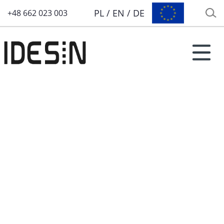
PL
/
EN
/
DE
+48 662 023 003
Idesin-Stoffe
chöne und funktionelle Polster- und
ekostoffe